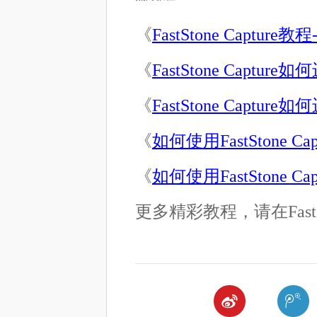
《
FastStone Captur
《
FastStone Captu
《
FastStone Captu
《
如何使用FastStone C
《
如何使用FastStone C
更多精彩教程，请在Fastst

