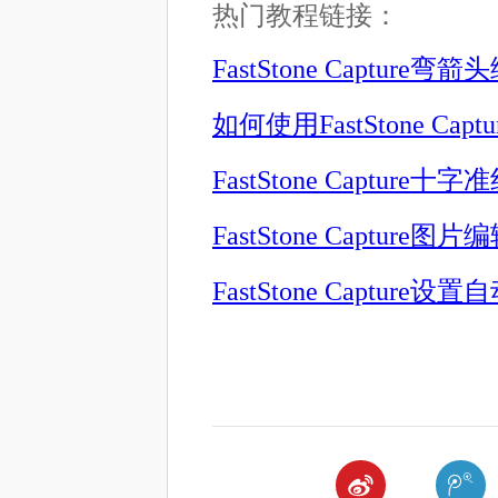
热门教程链接：
FastStone Capture
如何使用FastStone Ca
FastStone Capture
FastStone Capture
FastStone Captur

