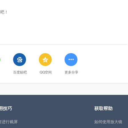
试吧！



百度贴吧
QQ空间
更多分享
用技巧
获取帮助
何进行截屏
如何使用放大镜