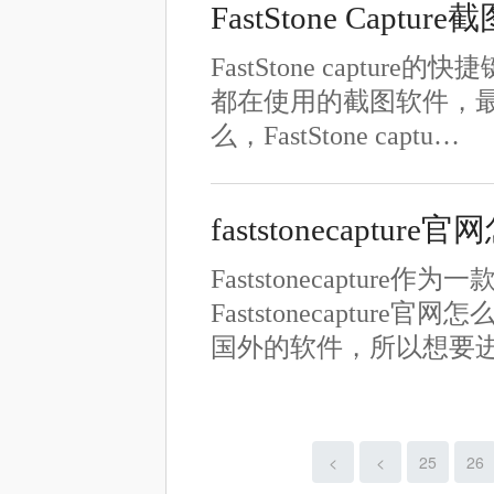
FastStone Capt
FastStone capture
都在使用的截图软件，
么，FastStone captu…
faststonecap
Faststonecapt
Faststonecapt
国外的软件，所以想要
<
<
25
26