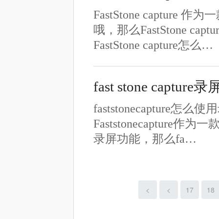
FastStone capt
哦，那么FastStone 
FastStone capture怎么…
fast stone captur
faststonecapture怎
Faststonecapt
录屏功能，那么fa…
<
<
17
18