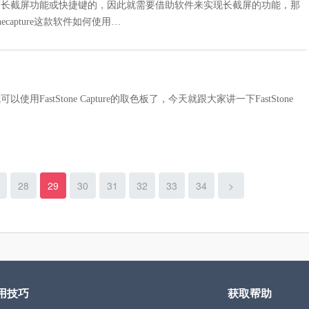
带长截屏功能或快捷键的，因此就需要借助软件来实现长截屏的功能，那
capture这款软件如何使用…
stStone Capture的取色板了，今天就跟大家讲一下FastStone
28
29
30
31
32
33
34
>
用技巧
获取帮助